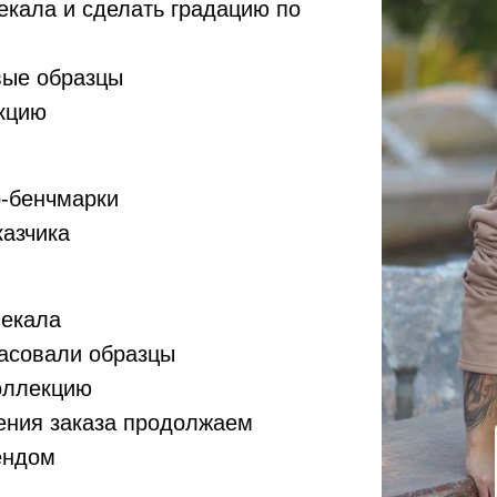
екала и сделать градацию по
вые образцы
кцию
о-бенчмарки
казчика
:
лекала
ласовали образцы
оллекцию
ения заказа продолжаем
ендом