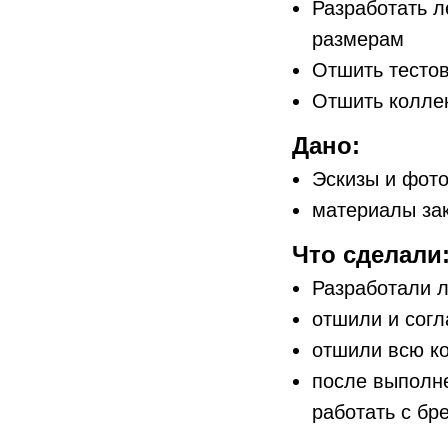
Разработать л
размерам
Отшить тесто
Отшить колле
Дано:
Эскизы и фот
материалы за
Что сделали
Разработали 
отшили и сог
отшили всю к
после выполн
работать с бр